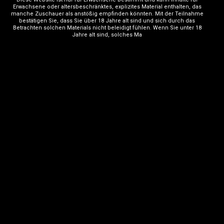
Erwachsene oder altersbeschränktes, explizites Material enthalten, das
manche Zuschauer als anstößig empfinden könnten. Mit der Teilnahme
bestätigen Sie, dass Sie über 18 Jahre alt sind und sich durch das
Betrachten solchen Materials nicht beleidigt fühlen. Wenn Sie unter 18
Jahre alt sind, solches Ma
The Fountain House bietet seit über 5 Jahren hochwertige
Begleitservices an. Unser Team ist bestrebt, unvergessliche
Erlebnisse zu bieten, wobei Diskretion und Privatsphäre Priorität
haben. Wir haben unseren Sitz in Kreuzlingen Thurgau und sind
stolz auf unseren aussergewöhnlichen Kundenservice.
Navigation
Home