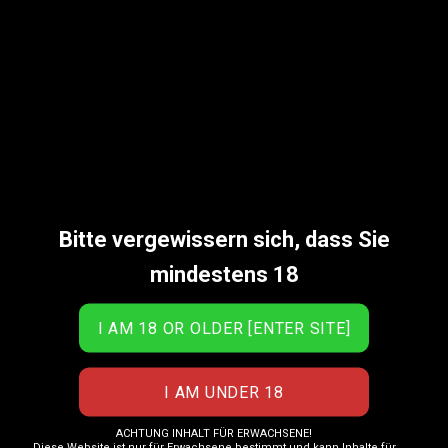
Statistiken:
Künstlername: Salomé
Modellerfahrung: schickes Bild
Basisstadt: Colombia
Höhe: 1’68
Gewicht: 52
Oberweite: 85
Körbchengröße: B
Taille: 55 cm
Bitte vergewissern sich, dass Sie
Hüfte: 62 cm
mindestens 18
Haarfarbe
Auge:Schwarz
Tätowierungen: Ja
ACHTUNG INHALT FÜR ERWACHSENE!
Diese Website ist nur für Erwachsene bestimmt und kann Inhalte für